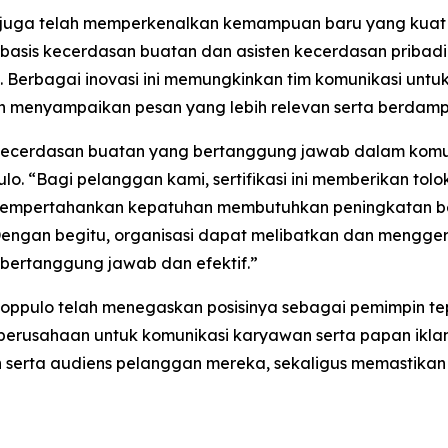
juga telah memperkenalkan kemampuan baru yang kuat d
erbasis kecerdasan buatan dan asisten kecerdasan pribad
aik. Berbagai inovasi ini memungkinkan tim komunikasi un
n menyampaikan pesan yang lebih relevan serta berdampa
k kecerdasan buatan yang bertanggung jawab dalam komun
o. “Bagi pelanggan kami, sertifikasi ini memberikan tolok
“Mempertahankan kepatuhan membutuhkan peningkatan be
. Dengan begitu, organisasi dapat melibatkan dan meng
bertanggung jawab dan efektif.”
, Poppulo telah menegaskan posisinya sebagai pemimpin
 perusahaan untuk komunikasi karyawan serta papan iklan
serta audiens pelanggan mereka, sekaligus memastikan