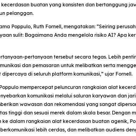
lola kecerdasan buatan yang konsisten dan bertanggung j
un pelanggan.
a Poppulo, Ruth Fornell, mengatakan: “Seiring perusahaa
yaan sulit: Bagaimana Anda mengelola risiko AI? Apa ke
rtanyaan-pertanyaan tersebut secara tegas. Lebih penting 
omunikasi dan pemasaran untuk melibatkan serta mengg
percaya di seluruh platform komunikasi,” ujar Fornell.
1, Poppulo mempercepat peluncuran rangkaian alat kecer
ebarkan komunikasi melalui saluran karyawan dan jarin
erikan wawasan dan rekomendasi yang sangat dipersona
itas tinggi dan sesuai merek dalam skala besar. Dengan
kan ke dalam rangkaian alat kecerdasan buatan agenik,
erkomunikasi lebih cerdas, dan melibatkan audiens dengan 