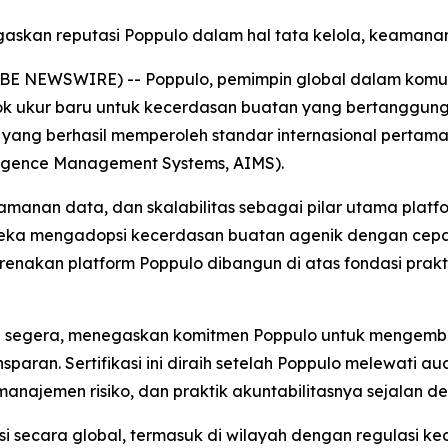
askan reputasi Poppulo dalam hal tata kelola, keamanan
BE NEWSWIRE) -- Poppulo, pemimpin global dalam komunik
ukur baru untuk kecerdasan buatan yang bertanggung ja
yang berhasil memperoleh standar internasional pertama 
ligence Management Systems, AIMS).
amanan data, dan skalabilitas sebagai pilar utama platfo
ka mengadopsi kecerdasan buatan agenik dengan cepat
arenakan platform Poppulo dibangun di atas fondasi pra
rlaku segera, menegaskan komitmen Poppulo untuk meng
ran. Sertifikasi ini diraih setelah Poppulo melewati audi
najemen risiko, dan praktik akuntabilitasnya sejalan deng
i secara global, termasuk di wilayah dengan regulasi ke